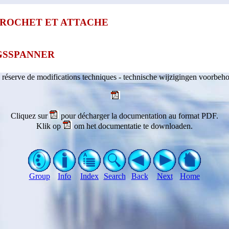
CROCHET ET ATTACHE
GSSPANNER
 réserve de modifications techniques - technische wijzigingen voorbeh
Cliquez sur
pour décharger la documentation au format PDF.
Klik op
om het documentatie te downloaden.
Group
Info
Index
Search
Back
Next
Home