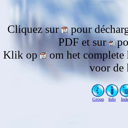
Cliquez sur
pour décharg
PDF et sur
pou
Klik op
om het complete 
voor de 
Group
Info
Ind