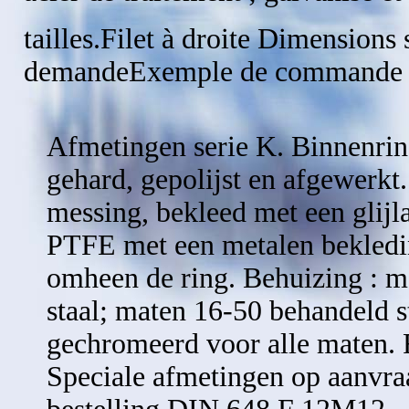
tailles.Filet à droite Dimensions 
demandeExemple de commande 
Afmetingen serie K. Binnenring
gehard, gepolijst en afgewerkt.
messing, bekleed met een glijl
PTFE met een metalen bekled
omheen de ring. Behuizing : m
staal; maten 16-50 behandeld s
gechromeerd voor alle maten. 
Speciale afmetingen op aanvra