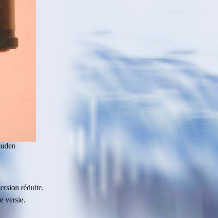
ouden
ersion réduite.
e versie.