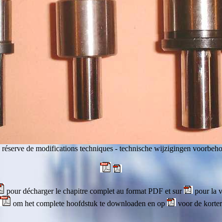
 réserve de modifications techniques - technische wijzigingen voorbeh
pour décharger le chapitre complet au format PDF et sur
pour la v
om het complete hoofdstuk te downloaden en op
voor de korter