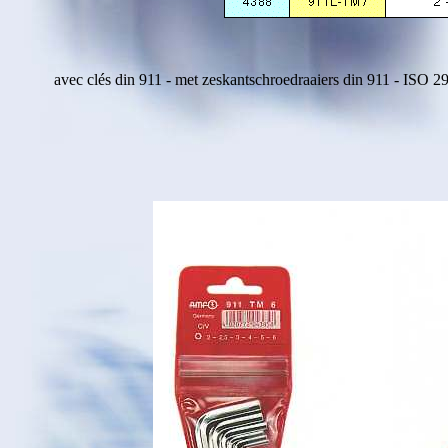
avec clés din 911 - met zeskantschroedraaiers din 911 - ISO 2