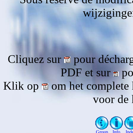
wijziging
Cliquez sur
pour décharg
PDF et sur
pou
Klik op
om het complete 
voor de 
Group
Info
Ind