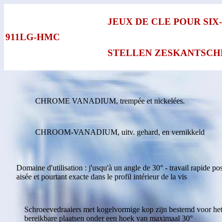
JEUX DE CLE POUR SIX
911LG-HMC
STELLEN ZESKANTSC
CHROME VANADIUM, trempée et nickelées.
CHROOM-VANADIUM, uitv. gehard, en vernikkeld
Domaine d'utilisation : j'usqu'à un angle de 30° - travail rapide pos
aisée et pourtant exacte dans le profil intérieur de la vis
Schroeevedraaiers met kogelvormige kop zijn bestemd voor he
bereikbare plaatsen onder een hoek van maximaal 30°