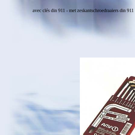
avec clés din 911 - met zeskantschroedraaiers din 91