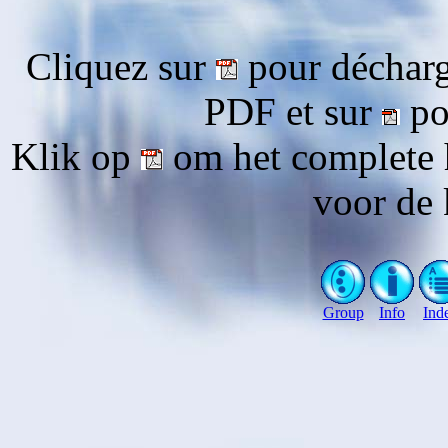
Cliquez sur
pour décharg
PDF et sur
pou
Klik op
om het complete 
voor de 
Group
Info
Ind