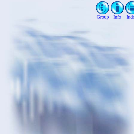
Group
Info
Ind