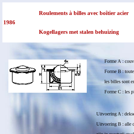
Roulements à billes avec boîtier acier
1986
Kogellagers met stalen behuizing
Forme A : couve
Forme B : toute
les billes sont 
Forme C : les p
Uitvoering A : deks
Uitvoering B : alle 