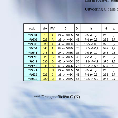
zijn in roestvrij staal
Uitvoering C : alle o
*** Draagcoëfficiënt C (N)