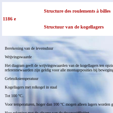
Structure des roulements à billes
1186 e
Structuur van de kogellagers
Berekening van de levensduur
Wrijvingswaarde
Het diagram geeft de wrijvingswaarden van de kogellagers ten opzic
referentiewaarden zijn geldig voor alle montageposities bij beweging
Gebruikstemperatuur
Kogellagers met rolkogel in staal
Tot 100 °C.
Voor temperaturen, hoger dan 100 °C mogen alleen lagers worden geb
Hou rekening met de afname van de draagcoëfficiënt.