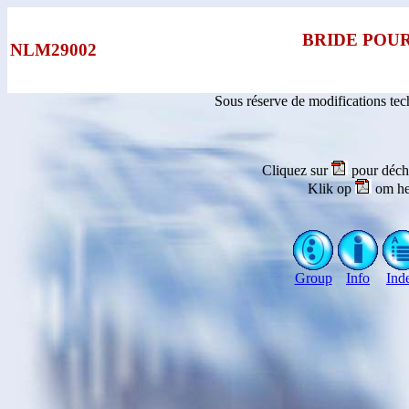
BRIDE POU
NLM29002
Sous réserve de modifications te
Cliquez sur
pour déch
Klik op
om he
Group
Info
Ind