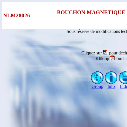
BOUCHON MAGNETIQUE 
NLM28026
Sous réserve de modifications te
Cliquez sur
pour déch
Klik op
om he
Group
Info
Ind