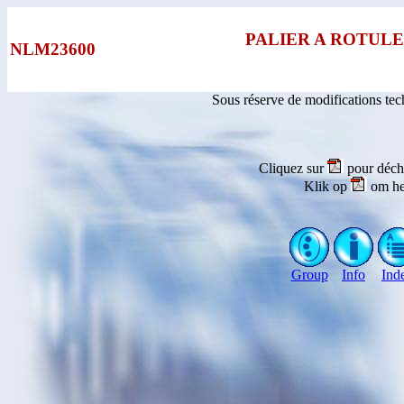
PALIER A ROTULE
NLM23600
Sous réserve de modifications te
Cliquez sur
pour déch
Klik op
om he
Group
Info
Ind