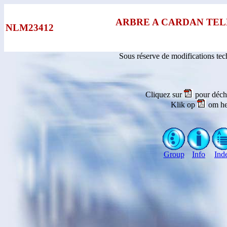
ARBRE A CARDAN TE
NLM23412
Sous réserve de modifications te
Cliquez sur
pour déch
Klik op
om he
Group
Info
Ind