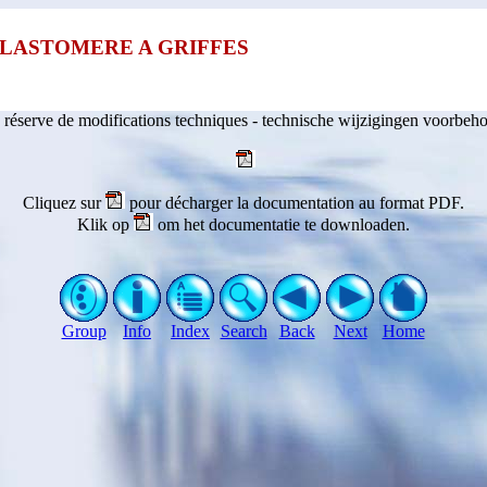
LASTOMERE A GRIFFES
 réserve de modifications techniques - technische wijzigingen voorbeh
Cliquez sur
pour décharger la documentation au format PDF.
Klik op
om het documentatie te downloaden.
Group
Info
Index
Search
Back
Next
Home