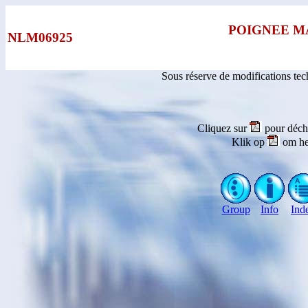
POIGNEE M
NLM06925
Sous réserve de modifications te
Cliquez sur
pour déch
Klik op
om he
Group
Info
Ind