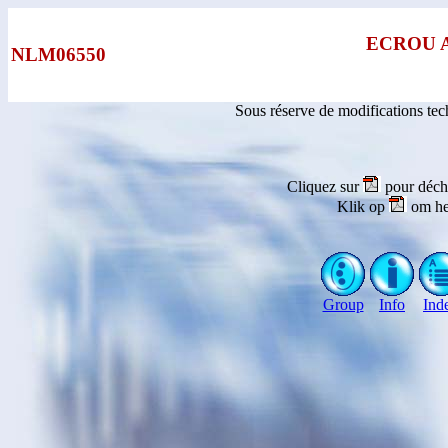
ECROU 
NLM06550
Sous réserve de modifications te
Cliquez sur
pour déch
Klik op
om he
Group
Info
Ind