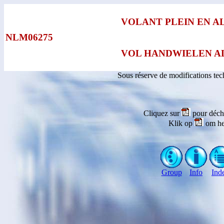
VOLANT PLEIN EN A
NLM06275
VOL HANDWIELEN A
Sous réserve de modifications te
Cliquez sur
pour déch
Klik op
om he
Group
Info
Ind