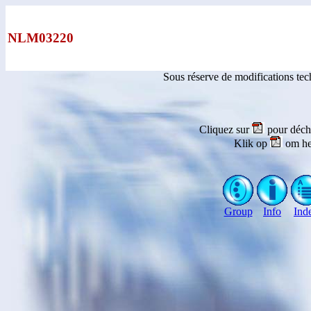
NLM03220
Sous réserve de modifications te
Cliquez sur
pour déch
Klik op
om he
Group
Info
Ind