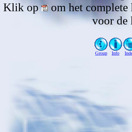
Klik op
om het complete 
voor de 
Group
Info
Ind