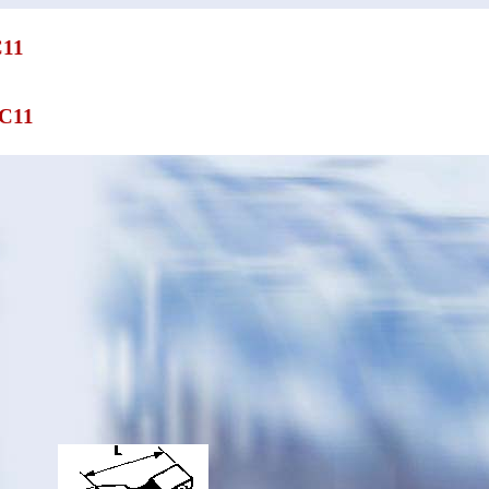
11
C11