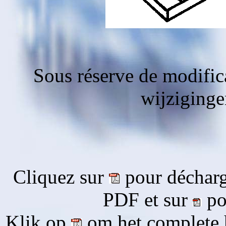
Sous réserve de modific
wijziging
Cliquez sur
pour décharg
PDF et sur
pou
Klik op
om het complete 