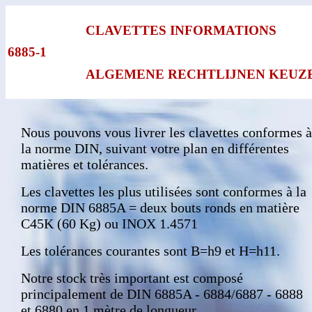
CLAVETTES INFORMATIONS
6885-1
ALGEMENE RECHTLIJNEN KEUZE
Nous pouvons vous livrer les clavettes conformes à
la norme DIN, suivant votre plan en différentes
matières et tolérances.
Les clavettes les plus utilisées sont conformes à la
norme DIN 6885A = deux bouts ronds en matière
C45K (60 Kg) ou INOX 1.4571
Les tolérances courantes sont B=h9 et H=h11.
Notre stock très important est composé
principalement de DIN 6885A - 6884/6887 - 6888
et 6880 en 1 mètre de longueur.