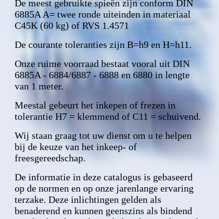
De meest gebruikte spieën zijn conform DIN
6885A A= twee ronde uiteinden in materiaal
C45K (60 kg) of RVS 1.4571
De courante toleranties zijn B=h9 en H=h11.
Onze ruime voorraad bestaat vooral uit DIN
6885A - 6884/6887 - 6888 en 6880 in lengte
van 1 meter.
Meestal gebeurt het inkepen of frezen in
tolerantie H7 = klemmend of C11 = schuivend.
Wij staan graag tot uw dienst om u te helpen
bij de keuze van het inkeep- of
freesgereedschap.
De informatie in deze catalogus is gebaseerd
op de normen en op onze jarenlange ervaring
terzake. Deze inlichtingen gelden als
benaderend en kunnen geenszins als bindend