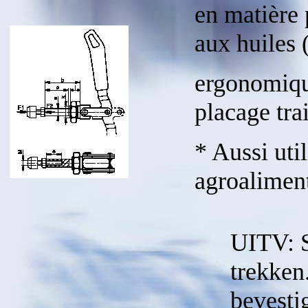
en matière 
aux huiles 
ergonomiqu
placage tra
* Aussi util
agroaliment
UITV: S
trekken
bevesti