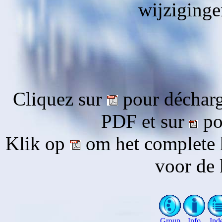
wijziging
Cliquez sur
pour décharg
PDF et sur
pou
Klik op
om het complete 
voor de 
Group
Info
Ind