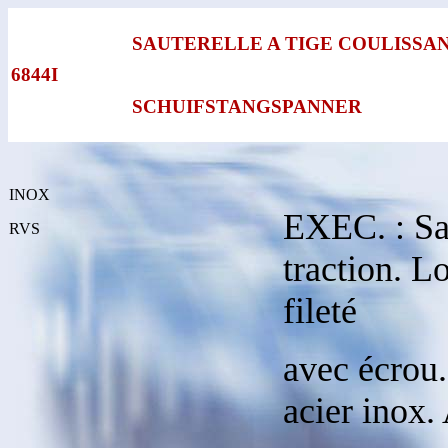
SAUTERELLE A TIGE COULISSA
6844I
SCHUIFSTANGSPANNER
INOX
EXEC. : Sau
RVS
traction. L
fileté
avec écrou.
acier inox.