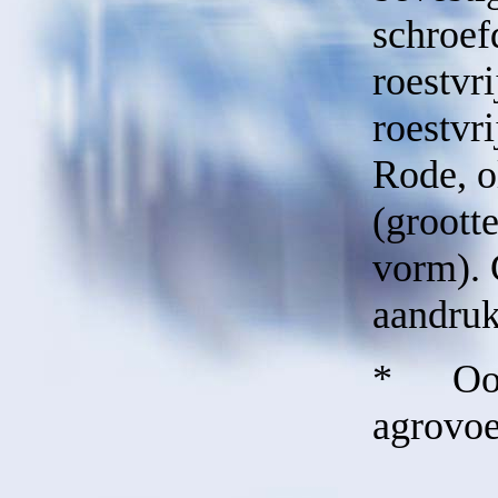
schroef
roestvri
roestvr
Rode, o
(groott
vorm). 
aandruk
* Oo
agrovoe