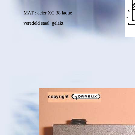
MAT : acier XC 38 laqué
veredeld staal, gelakt