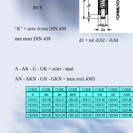
RVS
"K" = avec écrou DIN 439
met moer DIN 439
d1 = tol -0,02 / -0,04
A - AK - G - GK = acier - staal
AN - AKN - GN - GKN = inox rvs1.4305