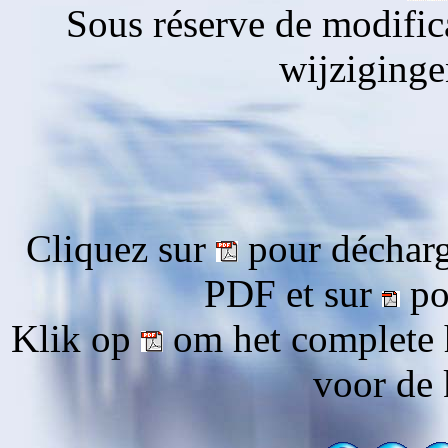
Sous réserve de modific
wijziging
Cliquez sur
pour décharg
PDF et sur
pou
Klik op
om het complete 
voor de 