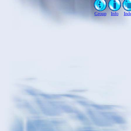
Group
Info
Ind