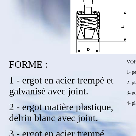
FORME :
VO
1- p
1 - ergot en acier trempé et
2- pl
galvanisé avec joint.
3- p
4- pl
2 - ergot matière plastique,
delrin blanc avec joint.
3 - ergot en acier trempé