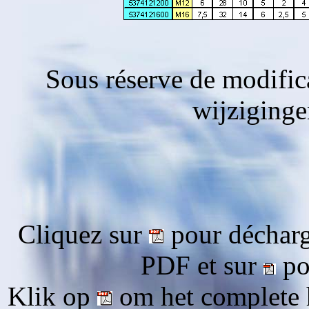
Sous réserve de modific
wijziging
Cliquez sur
pour décharg
PDF et sur
pou
Klik op
om het complete 