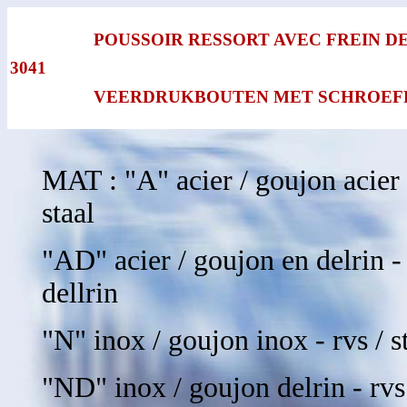
POUSSOIR RESSORT AVEC FREIN DE
3041
VEERDRUKBOUTEN MET SCHROE
MAT : "A" acier / goujon acier - 
staal
"AD" acier / goujon en delrin - s
dellrin
"N" inox / goujon inox - rvs / st
"ND" inox / goujon delrin - rvs /