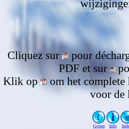
wijziging
Cliquez sur
pour décharg
PDF et sur
pou
Klik op
om het complete 
voor de 
Group
Info
Ind