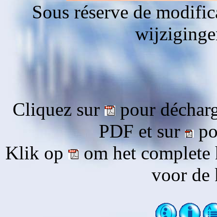
Sous réserve de modific
wijziging
Cliquez sur
pour décharg
PDF et sur
pou
Klik op
om het complete 
voor de 