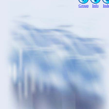
Group
Info
Ind