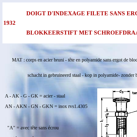
DOIGT D'INDEXAGE FILETE SANS E
1932
BLOKKEERSTIFT MET SCHROEFDRA
MAT : corps en acier bruni - tête en polyamide sans ergot de blo
schacht in gebruineerd staal - kop in polyamide- zonder
A - AK - G - GK = acier - staal
AN - AKN - GN - GKN = inox rvs1.4305
"A" = avec tête sans écrou