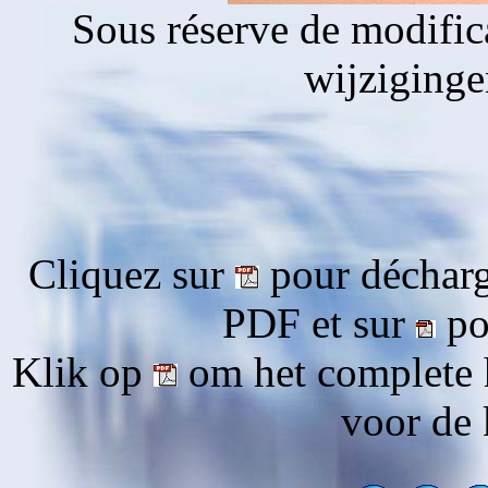
Sous réserve de modific
wijziging
Cliquez sur
pour décharg
PDF et sur
pou
Klik op
om het complete 
voor de 