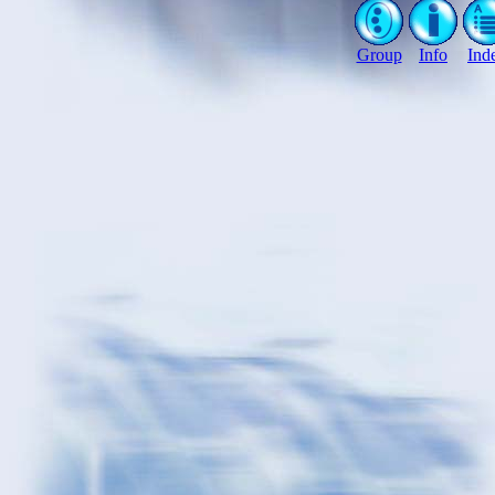
Group
Info
Ind